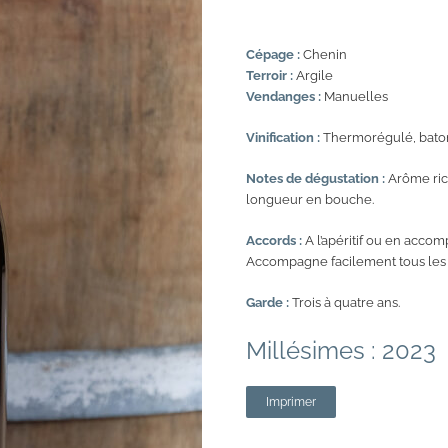
Cépage :
Chenin
Terroir :
Argile
Vendanges :
Manuelles
Vinification :
Thermorégulé, batonn
Notes de dégustation :
Arôme ric
longueur en bouche.
Accords :
A l’apéritif ou en acco
Accompagne facilement tous les re
Garde :
Trois à quatre ans.
Millésimes : 2023
Imprimer