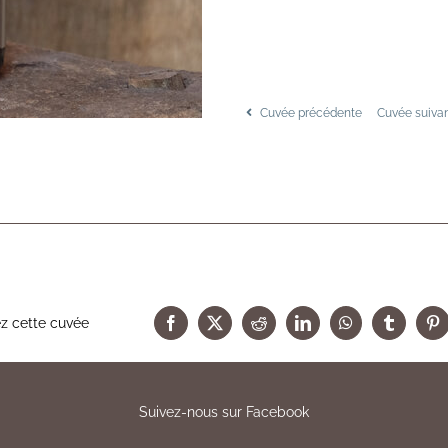
Cuvée précédente
Cuvée suiva
z cette cuvée
Suivez-nous sur Facebook