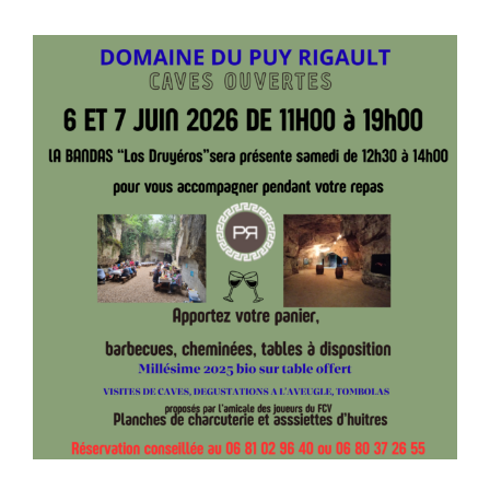
Voir
l'image
agrandie