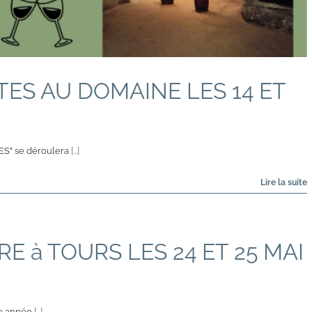
ES AU DOMAINE LES 14 ET
ES" se déroulera
[...]
RE à TOURS LES 24 ET 25 MAI
e année
[...]