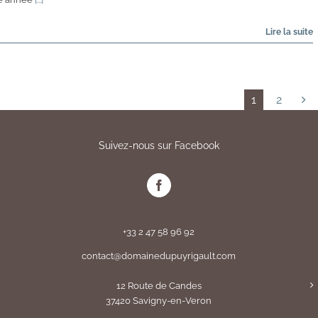
1
2
Suivez-nous sur Facebook
+33 2 47 58 96 92
contact@domainedupuyrigault.com
12 Route de Candes
37420 Savigny-en-Veron