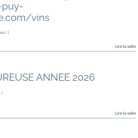
u-puy-
ne.com/vins
nos
[...]
UREUSE ANNEE 2026
...]