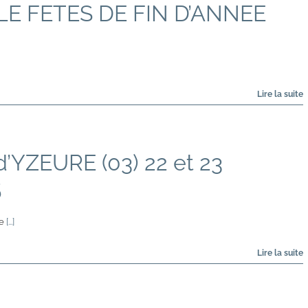
LE FETES DE FIN D’ANNEE
d’YZEURE (03) 22 et 23
5
te
[...]