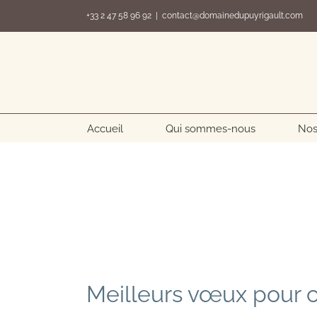
Passer
+33 2 47 58 96 92
|
contact@domainedupuyrigault.com
au
contenu
Accueil
Qui sommes-nous
Nos
Meilleurs vœux pour 