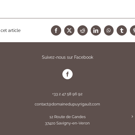
cet article
Facebook
X
Reddit
LinkedIn
WhatsApp
Tumbl
Suivez-nous sur Facebook
+33 2 47 58 96 92
contact@domainedupuyrigault.com
12 Route de Candes
37420 Savigny-en-Veron