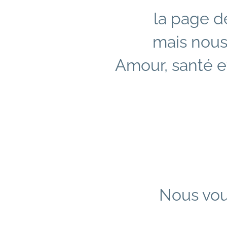
l
a page de
mais nous 
Amour, santé e
Nous vou