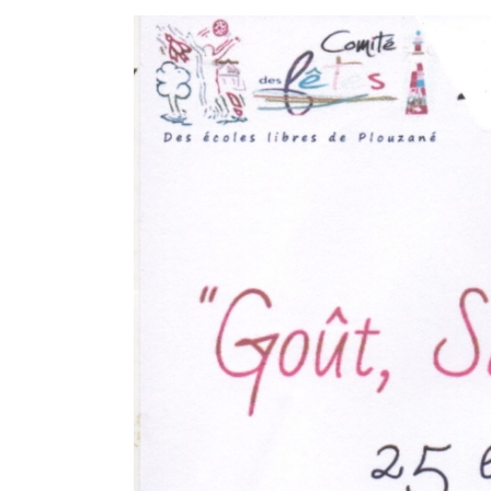
Voir
l'image
agrandie