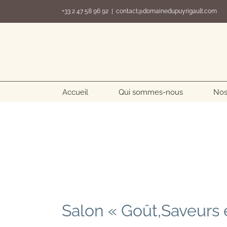
Passer
+33 2 47 58 96 92
|
contact@domainedupuyrigault.com
au
contenu
Accueil
Qui sommes-nous
Nos
Salon « Goût,Saveurs e