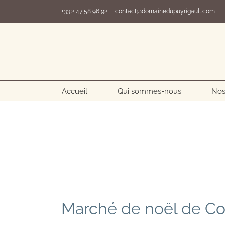
Passer
+33 2 47 58 96 92
|
contact@domainedupuyrigault.com
au
contenu
Accueil
Qui sommes-nous
Nos
Marché de noël de Co