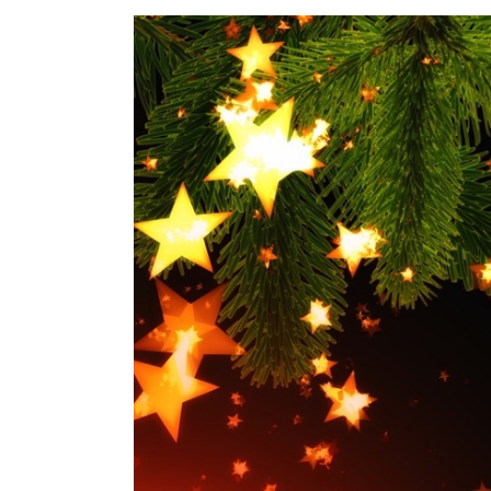
Voir
l'image
agrandie