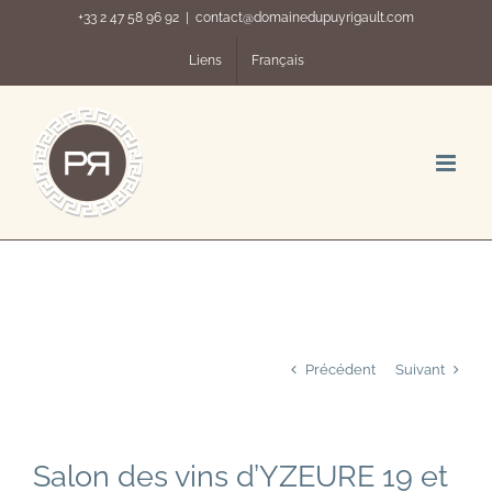
Passer
+33 2 47 58 96 92
|
contact@domainedupuyrigault.com
au
contenu
Liens
Français
Précédent
Suivant
Salon des vins d’YZEURE 19 et