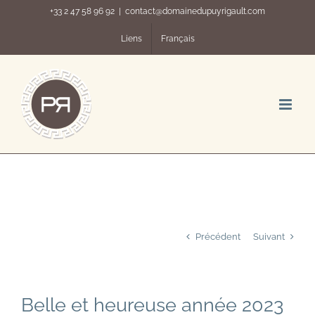
Passer
+33 2 47 58 96 92
|
contact@domainedupuyrigault.com
au
contenu
Liens
Français
Précédent
Suivant
Belle et heureuse année 2023