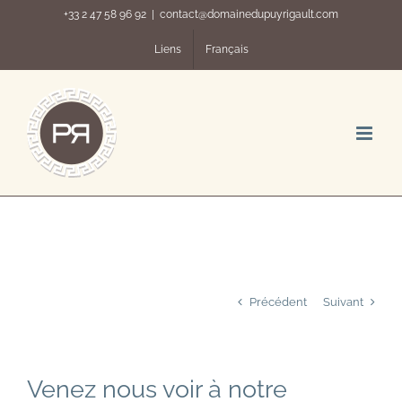
Passer
+33 2 47 58 96 92
|
contact@domainedupuyrigault.com
au
contenu
Liens
Français
Précédent
Suivant
Venez nous voir à notre