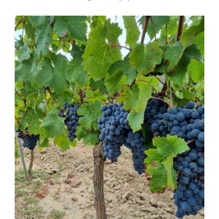
Voir
l'image
agrandie