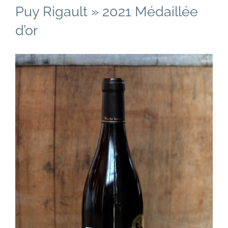
Puy Rigault » 2021 Médaillée
d’or
Voir
l'image
agrandie