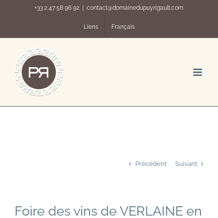
Passer
+33 2 47 58 96 92
|
contact@domainedupuyrigault.com
au
contenu
Liens
Français
Précédent
Suivant
Foire des vins de VERLAINE en