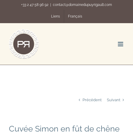
Passer
+33 2 47 58 96 92
|
contact@domainedupuyrigault.com
au
contenu
Liens
Français
Précédent
Suivant
Cuvée Simon en fût de chêne