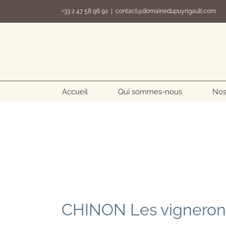
Passer
+33 2 47 58 96 92
|
contact@domainedupuyrigault.com
au
contenu
Accueil
Qui sommes-nous
Nos
CHINON Les vignerons d