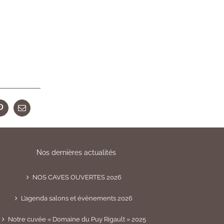
r
Pinterest
Email
Nos dernières actualités
NOS CAVES OUVERTES 2026
L’agenda salons et évènements 2026
Notre cuvée « Domaine du Puy Rigault » 2025