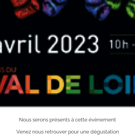
Nous serons présents à cette évènement
Venez nous retrouver pour une dégustation