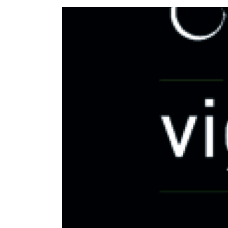
Voir
l'image
agrandie