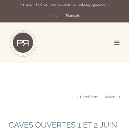
Passer
+33 2 47 58 96 92
|
contact@domainedupuyrigault.com
au
contenu
Liens
Français
Précédent
Suivant
CAVES OUVERTES 1 ET 2 JUIN