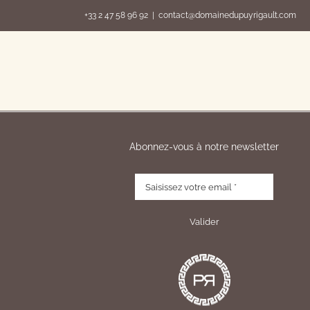
Skip
+33 2 47 58 96 92
|
contact@domainedupuyrigault.com
to
content
Abonnez-vous à notre newsletter