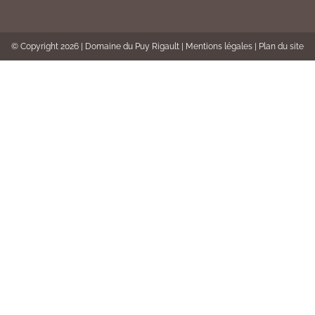
© Copyright
2026 | Domaine du Puy Rigault |
Mentions légales
|
Plan du site