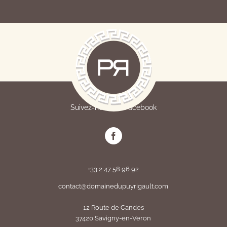
Suivez-nous sur Facebook
+33 2 47 58 96 92
contact@domainedupuyrigault.com
12 Route de Candes
37420 Savigny-en-Veron